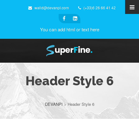
walid@devanpi.com
(+33)6 26 66 41 42
You can add html or text here
Header Style 6
DEVANPI
>
Header Style 6