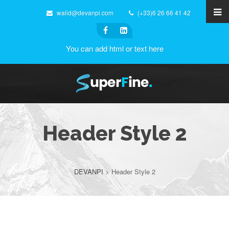
walid@devanpi.com
(+33)6 26 66 41 42
You can add html or text here
Header Style 2
DEVANPI
>
Header Style 2