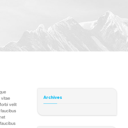
eque
 vitae
Archives
orbi velit
 faucibus
met
 faucibus