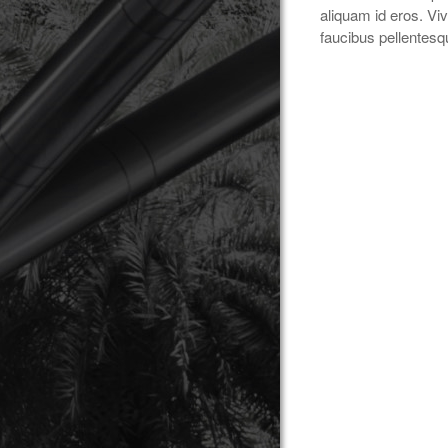
aliquam id eros. Viv
faucibus pellentesq