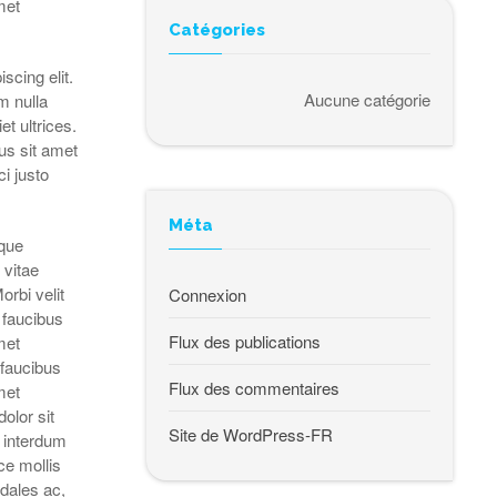
met
Catégories
scing elit.
Aucune catégorie
m nulla
t ultrices.
mus sit amet
ci justo
Méta
eque
 vitae
orbi velit
Connexion
 faucibus
Flux des publications
met
 faucibus
Flux des commentaires
met
olor sit
Site de WordPress-FR
n interdum
ce mollis
odales ac,