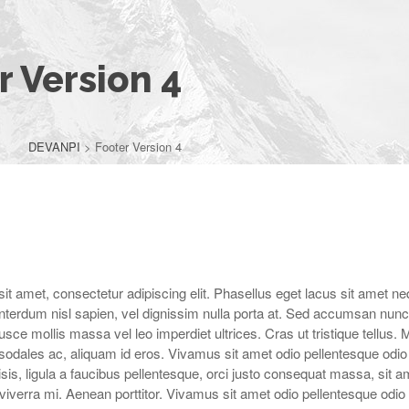
r Version 4
DEVANPI
>
Footer Version 4
it amet, consectetur adipiscing elit. Phasellus eget lacus sit amet n
 interdum nisl sapien, vel dignissim nulla porta at. Sed accumsan nunc
sce mollis massa vel leo imperdiet ultrices. Cras ut tristique tellus. M
e sodales ac, aliquam id eros. Vivamus sit amet odio pellentesque odio
ilisis, ligula a faucibus pellentesque, orci justo consequat massa, sit a
viverra mi. Aenean porttitor. Vivamus sit amet odio pellentesque odio