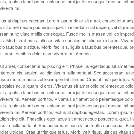
ilisis, ligula a faucibus pellentesque, orci justo consequat massa, sit a
viverra mi.
ctus at dapibus egestas. Lorem ipsum dolor sit amet, consectetur adipi
 sit amet neque posuere aliquet. In interdum nisl sapien, vel dignissi
san nunc vitae mollis consequat. Fusce mollis massa vel leo imperdie
llus. Morbi velit risus, ultrices vitae sodales ac, aliquam id eros. Viva
o faucibus tristique. Morbi facilisis, ligula a faucibus pellentesque, or
it amet dapibus dolor diam viverra mi. Aenean
it amet, consectetur adipiscing elit. Phasellus eget lacus sit amet n
 interdum nisl sapien, vel dignissim nulla porta at. Sed accumsan nunc
sce mollis massa vel leo imperdiet ultrices. Cras ut tristique tellus. M
e sodales ac, aliquam id eros. Vivamus sit amet odio pellentesque odio
ilisis, ligula a faucibus pellentesque, orci justo consequat massa, sit a
viverra mi. Aenean porttitor. Vivamus sit amet odio pellentesque odio
ilisis, ligula a faucibus pellentesque, orci justo consequat massa, sit a
viverra mi. Aenean porttitor, lectus at dapibus egestas. Lorem ipsum d
dipiscing elit. Phasellus eget lacus sit amet neque posuere aliquet. I
gnissim nulla porta at. Sed accumsan nunc vitae mollis consequat. Fus
et ultrices. Cras ut tristique tellus. Morbi velit risus, ultrices vitae s