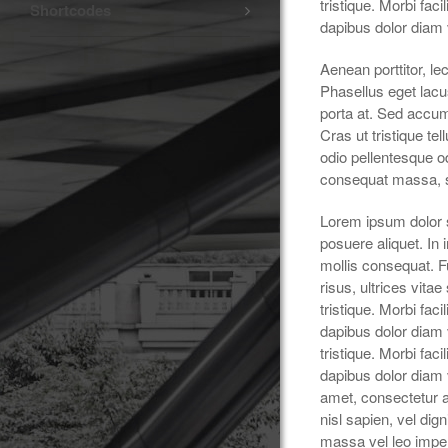
tristique. Morbi fac
Shortcodes
dapibus dolor diam 
Aenean porttitor, le
Phasellus eget lacus
porta at. Sed accum
Cras ut tristique te
odio pellentesque odi
consequat massa, s
Lorem ipsum dolor s
posuere aliquet. In
mollis consequat. Fu
risus, ultrices vita
tristique. Morbi fac
dapibus dolor diam 
tristique. Morbi fac
dapibus dolor diam 
amet, consectetur a
nisl sapien, vel di
massa vel leo imperdi