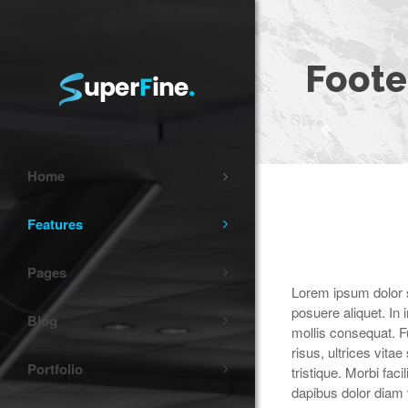
Foote
Home
Features
Pages
Lorem ipsum dolor s
posuere aliquet. In
Blog
mollis consequat. Fu
risus, ultrices vita
Portfolio
tristique. Morbi fac
dapibus dolor diam 